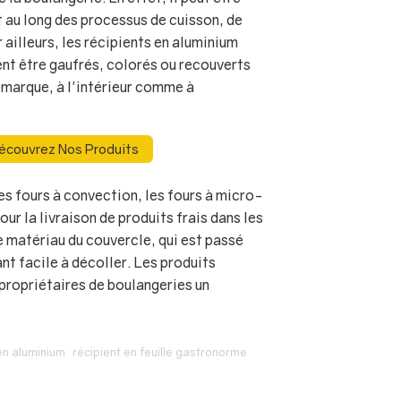
t au long des processus de cuisson, de
 ailleurs, les récipients en aluminium
t être gaufrés, colorés ou recouverts
a marque, à l'intérieur comme à
écouvrez Nos Produits
s fours à convection, les fours à micro-
pour la livraison de produits frais dans les
e matériau du couvercle, qui est passé
ant facile à décoller. Les produits
propriétaires de boulangeries un
en aluminium
récipient en feuille gastronorme