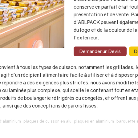
conservé en parfait état tou
présentation et de vente. Par
d'ABLPACK peuvent égalemen
du logo et de la couleur de l
l'extérieur.
Demander un Devis
D
ient à tous les types de cuisson, notamment les grillades, le
'agit d'un récipient alimentaire facile à utiliser et à disposer 
e répondre à des exigences plus strictes, nous avons modifié l
te ou laminée plus complexe, qui scelle le contenant tout en ét
duits de boulangerie réfrigérés ou congelés, et offrent aux 
, ainsi que des conceptions de parois lisses.
d'aluminium
plaques de cuisson en alu
plaques en aluminium
barquette 