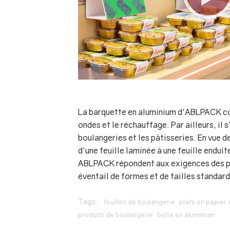
La barquette en aluminium d'ABLPACK conv
ondes et le réchauffage. Par ailleurs, il s
boulangeries et les pâtisseries. En vue d
d'une feuille laminée à une feuille endui
ABLPACK répondent aux exigences des pro
éventail de formes et de tailles standard
Tags:
feuilles de boulangerie
plats en papier 
produits de boulangerie
boîte en aluminium