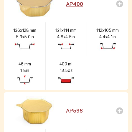
AP400
136x128 mm
121x114 mm
112x105 mm
5.3x5.0in
4.8x4.5in
4.4x4.1in
46 mm
400 ml
1.8in
13.5oz
AP598