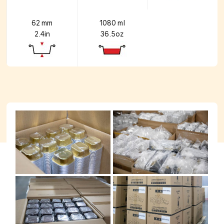
62 mm
1080 ml
2.4in
36.5oz