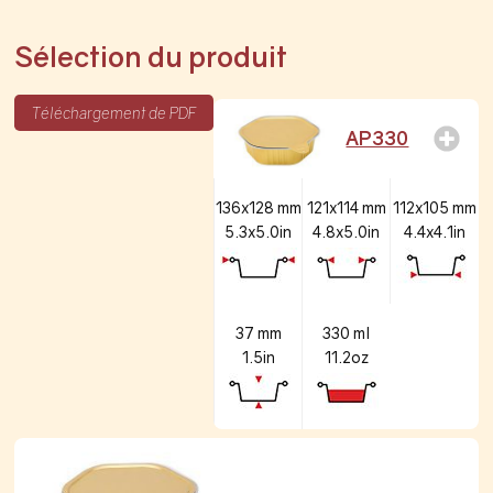
Sélection du produit
Téléchargement de PDF
AP330
136x128 mm
121x114 mm
112x105 mm
5.3x5.0in
4.8x5.0in
4.4x4.1in
37 mm
330 ml
1.5in
11.2oz