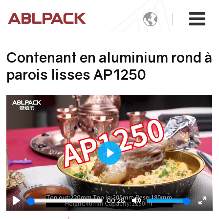

Contenant en aluminium rond à
parois lisses AP1250
Play
00:28
Play
Mute
Ente