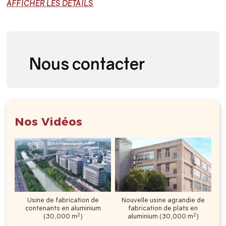
AFFICHER LES DÉTAILS
full
Nous contacter
Nos Vidéos
Usine de fabrication de
Nouvelle usine agrandie de
contenants en aluminium
fabrication de plats en
2
2
(30,000 m
)
aluminium (30,000 m
)