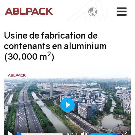

Usine de fabrication de
contenants en aluminium
2
(30,000 m
)
Play
00:58