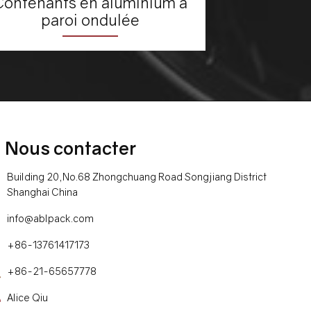
Contenants en aluminium à
paroi ondulée
Nous contacter
Building 20,No.68 Zhongchuang Road Songjiang District
Shanghai China
info@ablpack.com
+86-13761417173
+86-21-65657778
Alice Qiu