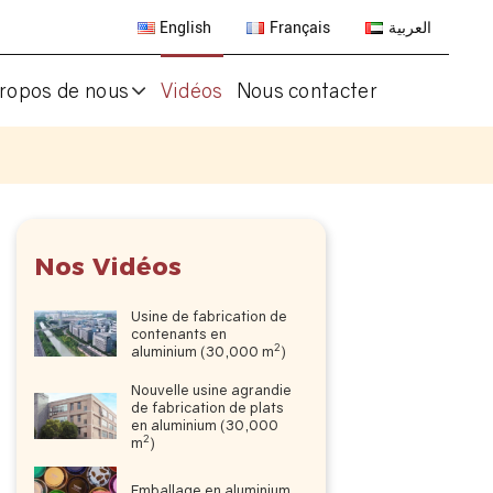
English
Français
العربية
ropos de nous
Vidéos
Nous contacter
Nos Vidéos
Usine de fabrication de
contenants en
2
aluminium (30,000 m
)
Nouvelle usine agrandie
de fabrication de plats
en aluminium (30,000
2
m
)
Emballage en aluminium