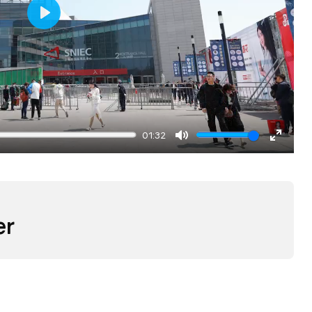
Play
01:32
Mute
Enter
fullscr
er