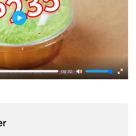
Play
00:32
Mute
Enter
fullscr
er