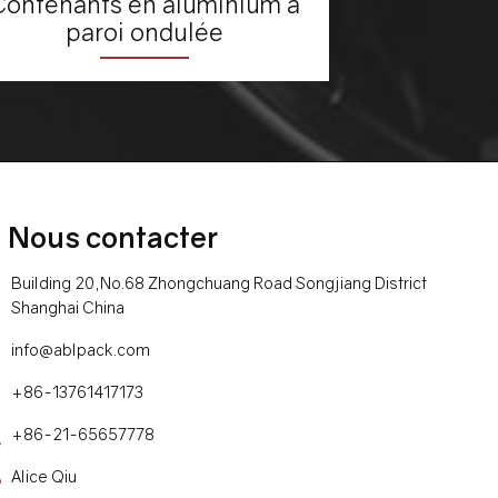
Contenants en aluminium à
paroi ondulée
Nous contacter
Building 20,No.68 Zhongchuang Road Songjiang District
Shanghai China
info@ablpack.com
+86-13761417173
+86-21-65657778
Alice Qiu