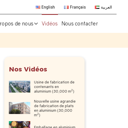
English
Français
العربية
ropos de nous
Vidéos
Nous contacter
Nos Vidéos
Usine de fabrication de
contenants en
2
aluminium (30,000 m
)
Nouvelle usine agrandie
de fabrication de plats
en aluminium (30,000
2
m
)
Emballage en aluminium